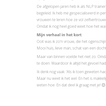
De afgelopen jaren heb ik als NLP train
begeleid. Ik heb me gespecialiseerd in p
vrouwen te leren hoe ze vol zelfvertrou
Omdat ik nog heel goed weet hoe het was.
Mijn verhaal in het kort
Ooit was ik zo'n vrouw, die het ogenschij
Mooi huis, lieve man, schat van een docht
Maar van binnen voelde het niet zo. Omdat
te doen. Waardoor ik altijd het gevoel had
Ik denk nog vaak: 'Als ik toen geweten had
Maar nu weet ik het wel. En het is makkeli
weten hoe. En dat deel ik graag met je! 😊