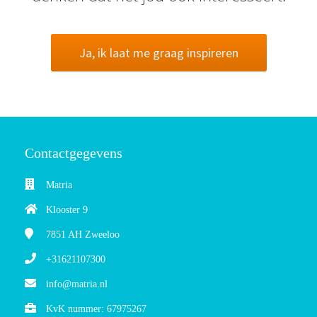
Ja, ik laat me graag inspireren
Contactgegevens
Matria
Klooster 9
7851 AH
Zweeloo
+31621107300
info@matria.nl
KvK nummer: 67975267