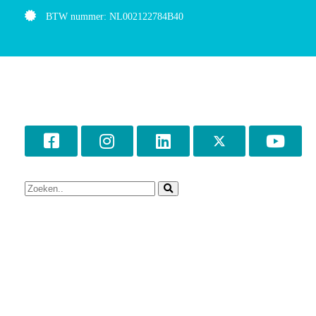
BTW nummer: NL002122784B40
©Matria